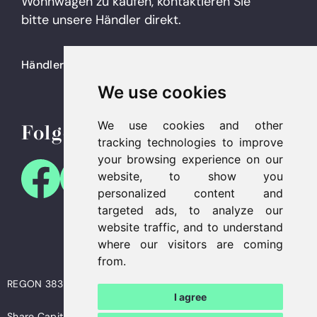
Wohnwagen zu kaufen, kontaktieren Sie
bitte unsere Händler direkt.
Händler
We use cookies
We use cookies and other
Folge uns
tracking technologies to improve
your browsing experience on our
website, to show you
personalized content and
targeted ads, to analyze our
website traffic, and to understand
where our visitors are coming
from.
REGON 383905230 | NIP 7322197087 | VAT ID PL7322197087
I agree
Share Capital: 500 000 zł | KRS 0000795277 | Sąd Rejonowy