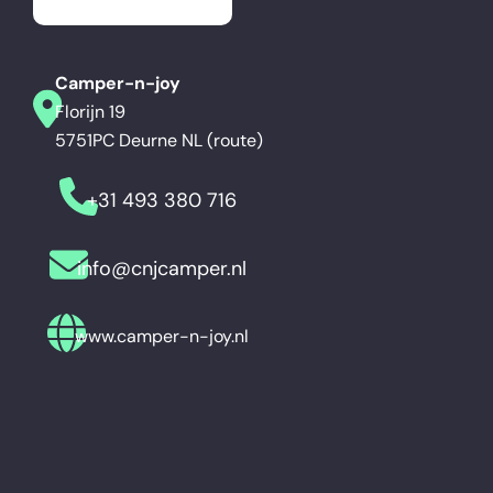
Camper-n-joy
Florijn 19
5751PC Deurne NL (route)
+31 493 380 716
info@cnjcamper.nl
www.camper-n-joy.nl